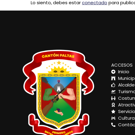
Lo siento, debes estar
conectado
para public
ACCESOS
Inicio
Municip
Alcalde
Turism
Costum
Atracti
Servici
Cultura
Contác