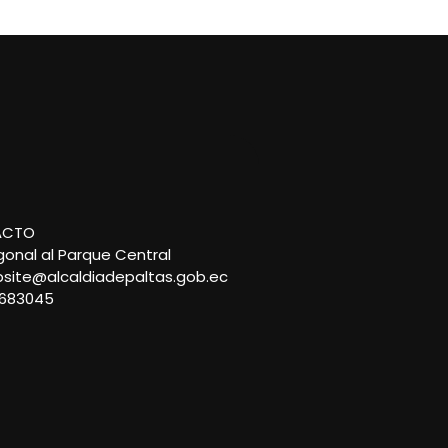
ACTO
gonal al Parque Central
site@alcaldiadepaltas.gob.ec
683045