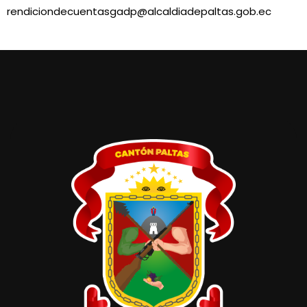
rendiciondecuentasgadp@alcaldiadepaltas.gob.ec