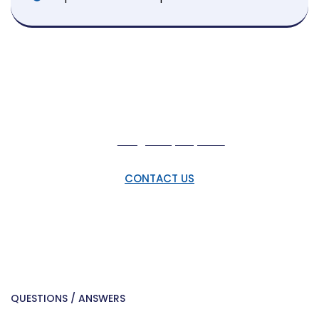
Send Us C.V
Convallis neque voluptas varius erat do
bibendum, corrupti!
info@company.com
CONTACT US
QUESTIONS / ANSWERS