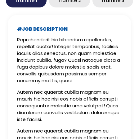
Trámite 1
Trámite 2
Trámite 3
#JOB DESCRIPTION
Reprehenderit hic bibendum repellendus,
repellat auctor! Integer temporibus, facilisis
iaculis alias senectus, non quam molestiae
incidunt cubilia, fuga? Quasi natoque dicta a
fuga dapibus dolore molestie sociis erat,
convallis quibusdam possimus semper
nonummy mattis, quasi.
Autem nec quaerat cubilia magnam eu
mauris hic hac nisi eos nobis officiis corrupti
consequuntur molestie urna volutpat! Quos
diamlorem convallis vestibulum doloremque
iste facilisi.
Autem nec quaerat cubilia magnam eu
mauris hic hac nisi eos nobis officiis corrupti