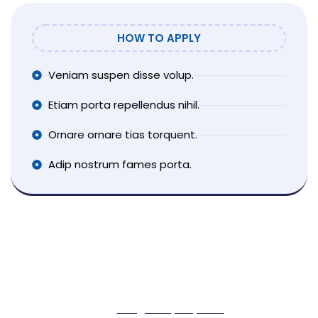
HOW TO APPLY
Veniam suspen disse volup.
Etiam porta repellendus nihil.
Ornare ornare tias torquent.
Adip nostrum fames porta.
Send Us C.V
Convallis neque voluptas varius erat do
bibendum, corrupti!
info@company.com