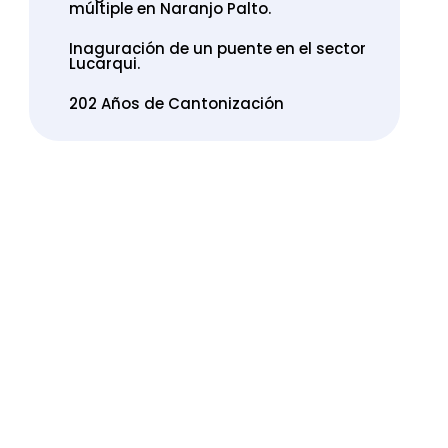
múltiple en Naranjo Palto.
Inaguración de un puente en el sector
Lucarqui.
202 Años de Cantonización
POST CATEGORIES
Business
Management
Agency
Marketing