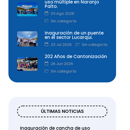
uso múltiple en Naranjo
Palto.
03 Ago 2026
Sin categoría
Inaguración de un puente
en el sector Lucarqui.
23 Jul 2026
Sin categoría
202 Años de Cantonización
26 Jun 2026
Sin categoría
ÚLTIMAS NOTICIAS
Inaguración de cancha de uso