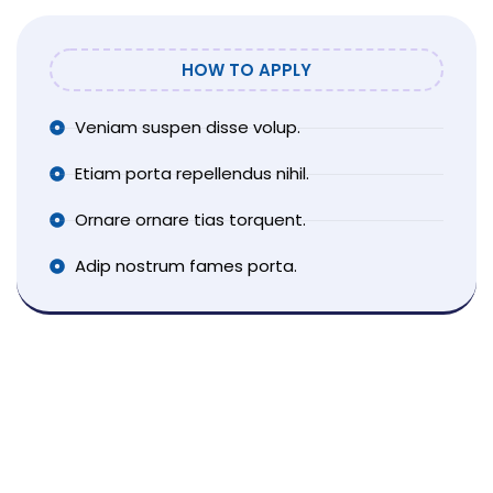
HOW TO APPLY
Veniam suspen disse volup.
Etiam porta repellendus nihil.
Ornare ornare tias torquent.
Adip nostrum fames porta.
Send Us C.V
Convallis neque voluptas varius erat do
bibendum, corrupti!
info@company.com