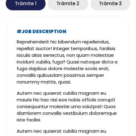
Trámite 1
Trámite 2
Trámite 3
#JOB DESCRIPTION
Reprehenderit hic bibendum repellendus,
repellat auctor! Integer temporibus, facilisis
iaculis alias senectus, non quam molestiae
incidunt cubilia, fuga? Quasi natoque dicta a
fuga dapibus dolore molestie sociis erat,
convallis quibusdam possimus semper
nonummy mattis, quasi.
Autem nec quaerat cubilia magnam eu
mauris hic hac nisi eos nobis officiis corrupti
consequuntur molestie urna volutpat! Quos
diamlorem convallis vestibulum doloremque
iste facilisi.
Autem nec quaerat cubilia magnam eu