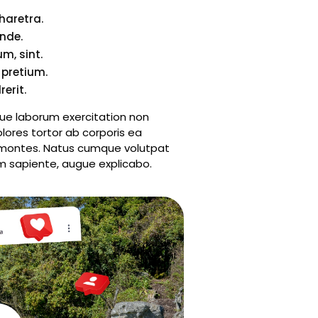
haretra.
nde.
um, sint.
 pretium.
erit.
ue laborum exercitation non
lores tortor ab corporis ea
t montes. Natus cumque volutpat
em sapiente, augue explicabo.