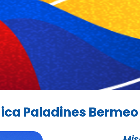
nica Paladines Bermeo
Mis