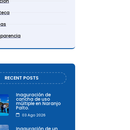
ución
oteca
ias
sparencia
RECENT POSTS
Inaguración de
cancha de uso
múltiple en Naranjo
Palto.
03 Ago 2026
Inaguración de un